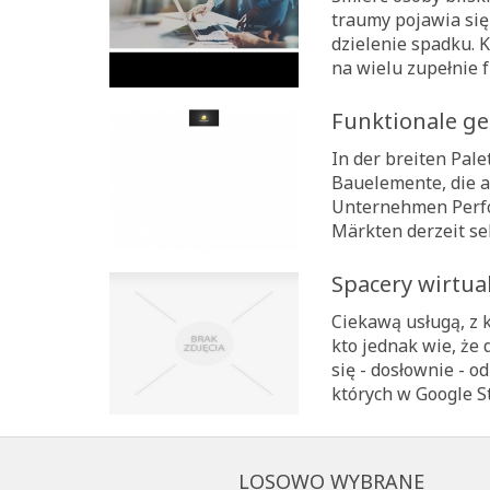
traumy pojawia się
dzielenie spadku. K
na wielu zupełnie f
Funktionale ge
In der breiten Pal
Bauelemente, die a
Unternehmen Perfop
Märkten derzeit seh
Spacery wirtua
Ciekawą usługą, z k
kto jednak wie, że
się - dosłownie - o
których w Google St
LOSOWO WYBRANE