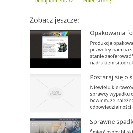
Dodaj Komentarz
Poleć stronę
Zobacz jeszcze:
Opakowania fo
Produkcja opakowań 
pozwoliły nam na s
stanie zaoferować 
nadrukiem sitodruk
Postaraj się o
Niewielu kierowców
sprawcy wypadku d
bowiem, że należne
odpowiedzialności c
Sprawne spadk
Śmierć osoby bliski